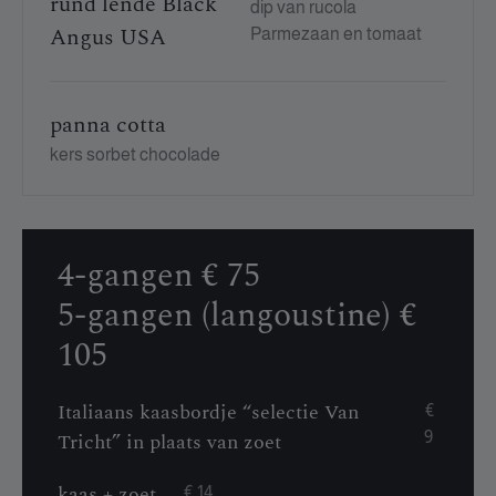
rund lende Black
dip van rucola
Angus USA
Parmezaan en tomaat
panna cotta
kers sorbet chocolade
4-gangen € 75
5-gangen (langoustine) €
105
Italiaans kaasbordje “selectie Van
€
Tricht” in plaats van zoet
9
kaas + zoet
€ 14