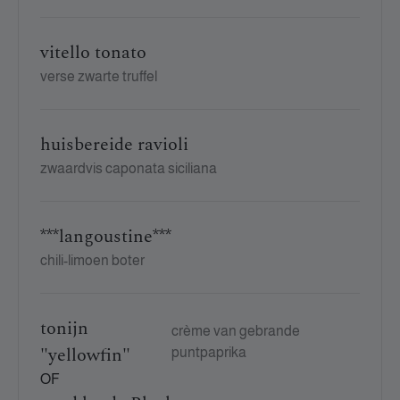
vitello tonato
verse zwarte truffel
huisbereide ravioli
zwaardvis caponata siciliana
***langoustine***
chili-limoen boter
tonijn
crème van gebrande
"yellowfin"
puntpaprika
OF